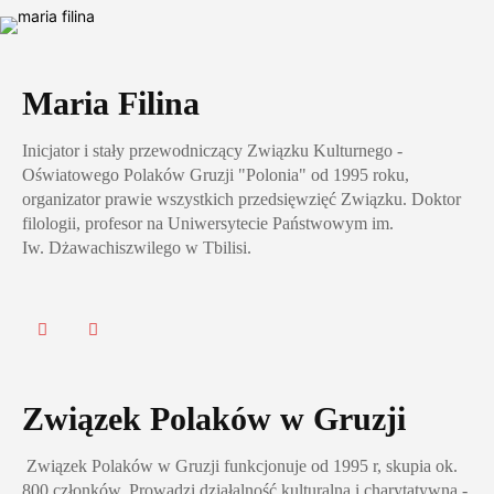
Maria Filina
Inicjator i stały przewodniczący Związku Kulturnego -
Oświatowego Polaków Gruzji "Polonia" od 1995 roku,
organizator prawie wszystkich przedsięwzięć Związku. Doktor
filologii, profesor na Uniwersytecie Państwowym im.
Iw. Dżawachiszwilego w Tbilisi.
Związek Polaków w Gruzji
Związek Polaków w Gruzji funkcjonuje od 1995 r, skupia ok.
800 członków. Prowadzi działalność kulturalną i charytatywną -