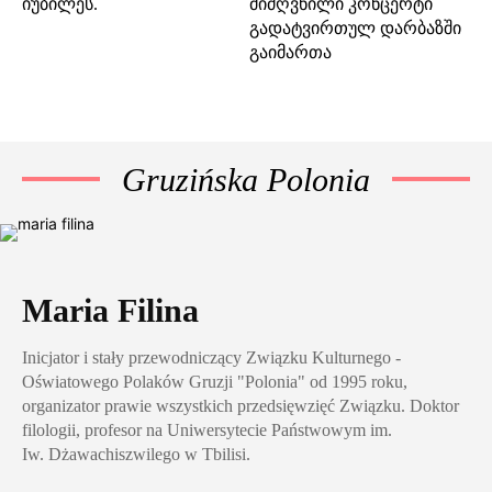
იუბილეს.
მიძღვნილი კონცერტი
გადატვირთულ დარბაზში
გაიმართა
Gruzińska Polonia
Maria Filina
Inicjator i stały przewodniczący Związku Kulturnego -
Oświatowego Polaków Gruzji "Polonia" od 1995 roku,
organizator prawie wszystkich przedsięwzięć Związku. Doktor
filologii, profesor na Uniwersytecie Państwowym im.
Iw. Dżawachiszwilego w Tbilisi.