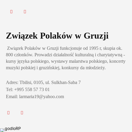
Związek Polaków w Gruzji
Związek Polaków w Gruzji funkcjonuje od 1995 r, skupia ok.
800 członków. Prowadzi działalność kulturalną i charytatywną -
kursy języka polskiego, wystawy malarstwa polskiego, koncerty
muzyki polskiej i gruzińskiej, konkursy da młodzieży.
Adres: Tbilisi, 0105, ul. Sulkhan-Saba 7
Tel: +995 558 57 73 01
Email: larmaria19@yahoo.com