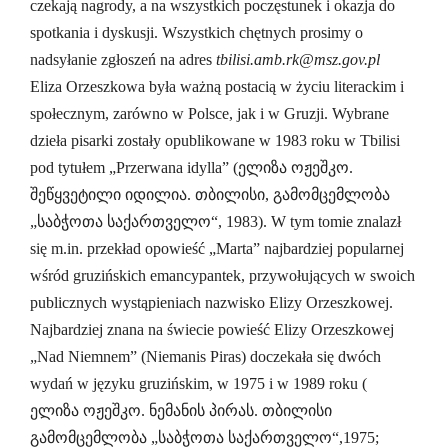
czekają nagrody, a na wszystkich poczęstunek i okazja do
spotkania i dyskusji. Wszystkich chętnych prosimy o
nadsyłanie zgłoszeń na adres
tbilisi.amb.rk@msz.gov.pl
Eliza Orzeszkowa była ważną postacią w życiu literackim i
społecznym, zarówno w Polsce, jak i w Gruzji. Wybrane
dzieła pisarki zostały opublikowane w 1983 roku w Tbilisi
pod tytułem „Przerwana idylla” (ელიზა ოჟეშკო.
შეწყვეტილი იდილია. თბილისი, გამომცემლობა
„საბჭოთა საქართველო“, 1983). W tym tomie znalazł
się m.in. przekład opowieść „Marta” najbardziej popularnej
wśród gruzińskich emancypantek, przywołujących w swoich
publicznych wystąpieniach nazwisko Elizy Orzeszkowej.
Najbardziej znana na świecie powieść Elizy Orzeszkowej
„Nad Niemnem” (Niemanis Piras) doczekała się dwóch
wydań w języku gruzińskim, w 1975 i w 1989 roku (
ელიზა ოჟეშკო. ნემანის პირას. თბილისი
გამომცემლობა „საბჭოთა საქართველო“,1975;