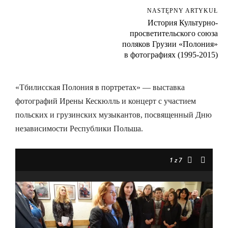
NASTĘPNY ARTYKUŁ
История Культурно-
просветительского союза
поляков Грузии «Полония»
в фотографиях (1995-2015)
«Тбилисская Полония в портретах» — выставка
фотографий Ирены Кескюлль и концерт с участием
польских и грузинских музыкантов, посвященный Дню
независимости Республики Польша.
1
z 7