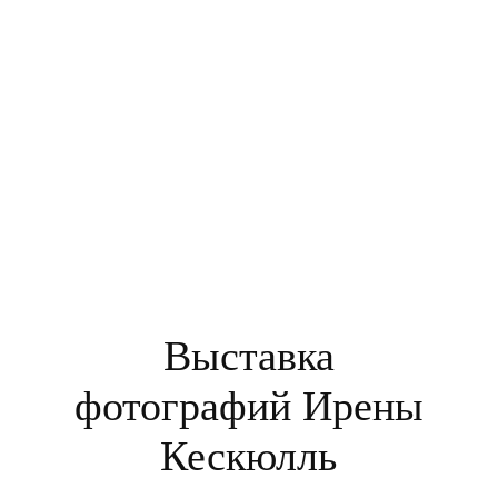
Выставка
фотографий Ирены
Кескюлль