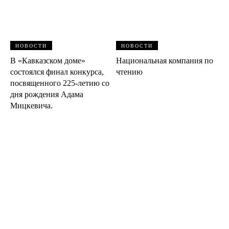
НОВОСТИ
НОВОСТИ
В «Кавказском доме»
Национальная компания по
состоялся финал конкурса,
чтению
посвященного 225-летию со
дня рождения Адама
Мицкевича.