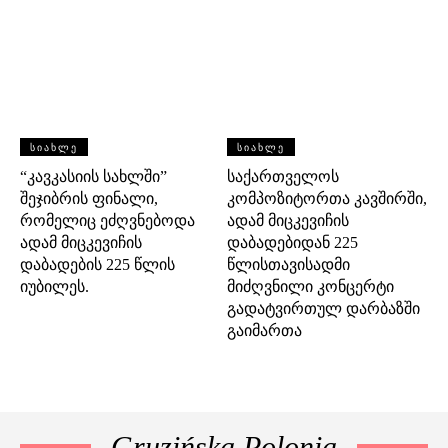
ᲡᲘᲐᲮᲚᲔ
ᲡᲘᲐᲮᲚᲔ
“კავკასიის სახლში”
საქართველოს
შეჯიბრის ფინალი,
კომპოზიტორთა კავშირში,
რომელიც ეძღვნებოდა
ადამ მიცკევიჩის
ადამ მიცკევიჩის
დაბადებიდან 225
დაბადების 225 წლის
წლისთავისადმი
იუბილეს.
მიძღვნილი კონცერტი
გადატვირთულ დარბაზში
გაიმართა
Gruzińska Polonia