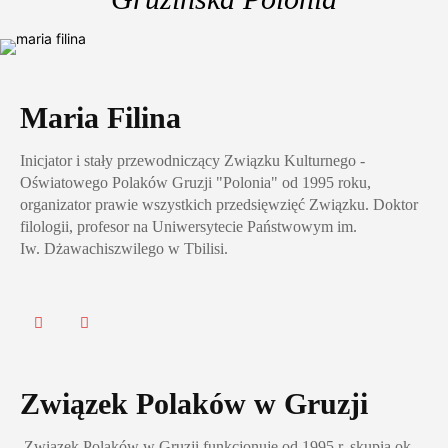
Maria Filina
Inicjator i stały przewodniczący Związku Kulturnego -
Oświatowego Polaków Gruzji "Polonia" od 1995 roku,
organizator prawie wszystkich przedsięwzięć Związku. Doktor
filologii, profesor na Uniwersytecie Państwowym im.
Iw. Dżawachiszwilego w Tbilisi.
Związek Polaków w Gruzji
Związek Polaków w Gruzji funkcjonuje od 1995 r, skupia ok.