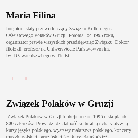
Maria Filina
Inicjator i stały przewodniczący Związku Kulturnego -
Oświatowego Polaków Gruzji "Polonia" od 1995 roku,
organizator prawie wszystkich przedsięwzięć Związku. Doktor
filologii, profesor na Uniwersytecie Państwowym im.
Iw. Dżawachiszwilego w Tbilisi.
Związek Polaków w Gruzji
Związek Polaków w Gruzji funkcjonuje od 1995 r, skupia ok.
800 członków. Prowadzi działalność kulturalną i charytatywną -
kursy języka polskiego, wystawy malarstwa polskiego, koncerty
muzyki polskiej i gruzińskiej, konkursy da młodzieży.