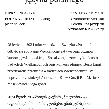
POPRZEDNI ARTYKUŁ
NASTĘPNY ARTYKUŁ
POLSKA-GRUZJA „Dialog
Członkowie Związku
przez stulecia”
„Polonia” na przyjęciu
Ambasady RP w Gruzji
28 kwietnia 2024 roku w siedzibie Związku „Polonia”
odbyło się spotkanie Wielkanocne aktywu oraz uczniów
kursów języka polskiego. Został zorganizowany konkurs o
tradycjach Wielkanocnych oraz konkurs pisanek. Beata karaś
przedstawiła przentacja o tradycjach Wielkanocnych. W
imprezie uczestniczył Ambasador RP w Gruzji Pan Mariusz
Maszkiewicz i jego gości.
2024 წლის 28 აპრილს კავშირ „პოლონია“-ს“
ოფისში გაიმართა პოლონური ენის კურსების