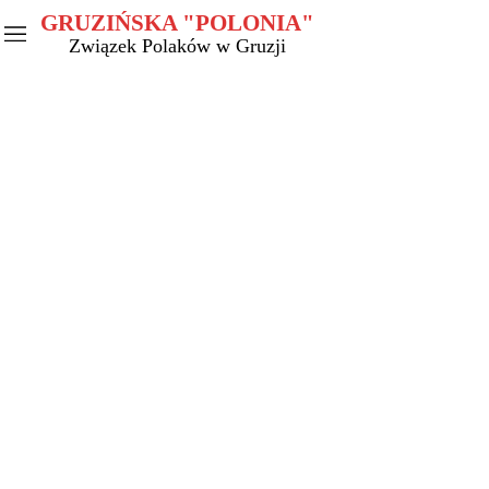
GRUZIŃSKA "POLONIA"
Związek Polaków w Gruzji