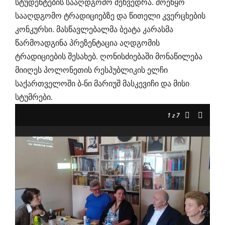
სტუდენტების სააღდგომო შეხვედრა. მოეწყო
სააღდგომო ტრადიციებზე და წითელი კვერცხების
კონკურსი. მასწავლებალმა ბეატა კარასმა
წარმოადგინა პრეზენტაცია აღდგომის
ტრადიციების შესახებ. ღონისძიებაში მონაწილება
მიიღეს პოლონეთის რესპუბლიკის ელჩი
საქართველოში ბ-ნი მარიუშ მასკევიჩი და მისი
სტუმრები.
1
z 7