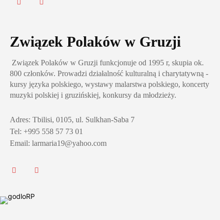
Związek Polaków w Gruzji
Związek Polaków w Gruzji funkcjonuje od 1995 r, skupia ok.
800 członków. Prowadzi działalność kulturalną i charytatywną -
kursy języka polskiego, wystawy malarstwa polskiego, koncerty
muzyki polskiej i gruzińskiej, konkursy da młodzieży.
Adres: Tbilisi, 0105, ul. Sulkhan-Saba 7
Tel: +995 558 57 73 01
Email: larmaria19@yahoo.com