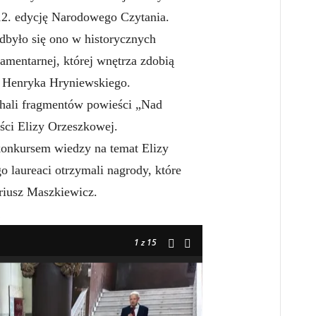
12. edycję Narodowego Czytania.
dbyło się ono w historycznych
amentarnej, której wnętrza zdobią
ty Henryka Hryniewskiego.
chali fragmentów powieści „Nad
ści Elizy Orzeszkowej.
onkursem wiedzy na temat Elizy
o laureaci otrzymali nagrody, które
iusz Maszkiewicz.
!
1
z 15